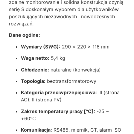
zdalne monitorowanie i solidna konstrukcja czynią
serię S doskonałym wyborem dla użytkowników
poszukujących niezawodnych i nowoczesnych
rozwiązań.
Dane ogólne:
Wymiary (S
W
G):
290 x 220 x 116 mm
Waga netto:
5,4 kg
Chłodzenie:
naturalne (konwekcja)
Topologia:
beztransformatorowy
Kategoria przeciwprzepięciowa:
III (strona
AC), II (strona PV)
Zakres temperatury pracy [°C]:
-25 ~
+60°C
Komunikacja:
RS485, miernik, CT, alarm ISO