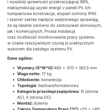
i wysokiej sprawności przekraczającej 98%,
maksymalizują uzyski energii z paneli PV. Ich
kompaktowa konstrukcja, stopień ochrony IP65
i szeroki zakres napięcia wejściowego sprawiają,
że są idealne zarówno do zastosowań domowych,
jak i komercyjnych. Prosta instalacja
oraz możliwość monitorowania pracy systemu
w czasie rzeczywistym czynią je praktycznym
wyborem dla każdego systemu PV.
Dane ogólne:
Wymiary (S*W*G):
480 x 370 x 183.5 mm
Waga netto:
17 kg
Chłodzenie:
konwekcja
Topologia
: beztransformatorowy
Kategoria przeciwprzepięciowa:
III (strona
AC), II (strona DC)
Montaż:
ścienny
Zakres Temperatury Pracy [°C]: –
25 ~ +60